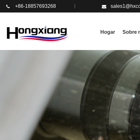
+86-18857693268
sales1@hxco
Hogar
Sobre 