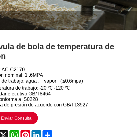
Italiano
Polski
Svenska
Dansk
vula de bola de temperatura de
ón
हिन्दी
l:AC-C2170
Türkçe
ón nominal: 1 .6MPA
 de trabajo: agua 、 vapor （≤0.6mpa)
český
ratura de trabajo: -20 ℃ -120 ℃
dar ejecutivo GB/T8464
ελληνικά
conforma a IS0228
a de presión de acuerdo con GB/T13927
Latine
Enviar Consulta
Қазақша
acebook
X
WhatsApp
Pinterest
LinkedIn
Share