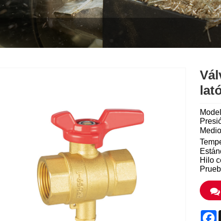
Vál
lat
Mode
Presi
Medio
Tempe
Están
Hilo 
Prueb
F