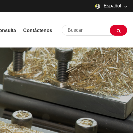
Español
English
onsulta
Contáctenos
русский
Deutsch
Français
Español
العربية
שפה עברית
O'zbek
Português