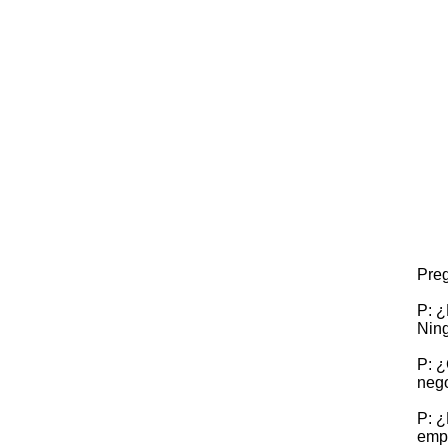
Preg
P: ¿
Ning
P: ¿
nego
P: ¿
empu