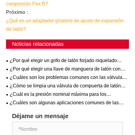
compresión Pex B?
Próximo :
¿Qué es un adaptador giratorio de ajuste de expansión
de latón?
Noticias relacionadas
¿Por qué elegir un grifo de latón forjado niquelado
frente a otras opciones?
¿Por qué elegir una llave de manguera de latón con
mango en T para la conexión de su manguera exterior?
¿Cuáles son los problemas comunes con las válvulas
de filtro en Y de latón y cómo solucionarlos?
¿Cómo se limpia una válvula de compuerta de latón
forjado Pn16?
¿Cuál es la presión nominal máxima para los
acoplamientos de conexión de latón PEX A?
¿Cuáles son algunas aplicaciones comunes de las
válvulas de retención con resorte de latón forjado en
sistemas de plomería?
Déjame un mensaje