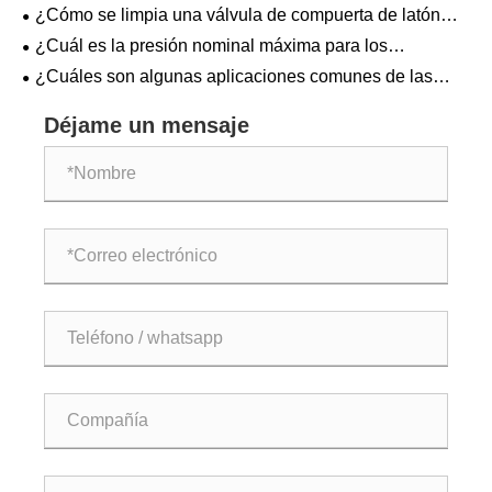
de filtro en Y de latón y cómo solucionarlos?
¿Cómo se limpia una válvula de compuerta de latón
forjado Pn16?
¿Cuál es la presión nominal máxima para los
acoplamientos de conexión de latón PEX A?
¿Cuáles son algunas aplicaciones comunes de las
válvulas de retención con resorte de latón forjado en
sistemas de plomería?
Déjame un mensaje