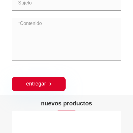
entregar

nuevos productos
Válvula de desviación anti-escalada