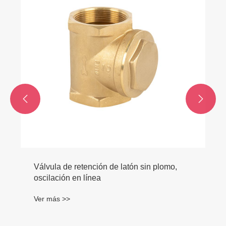
mezclador de tres vías
Ver más >>

