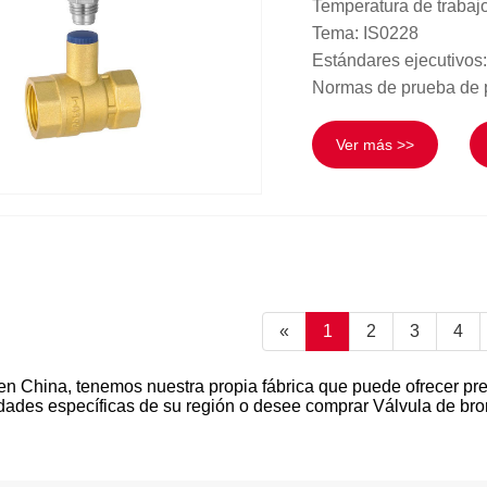
Temperatura de trabaj
Tema: IS0228
Estándares ejecutivos
Normas de prueba de 
Ver más >>
«
1
2
3
4
en China, tenemos nuestra propia fábrica que puede ofrecer pr
sidades específicas de su región o desee comprar Válvula de b