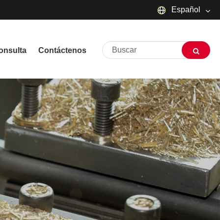
Español
English
onsulta
Contáctenos
русский
Deutsch
Français
Español
العربية
שפה עברית
O'zbek
Português