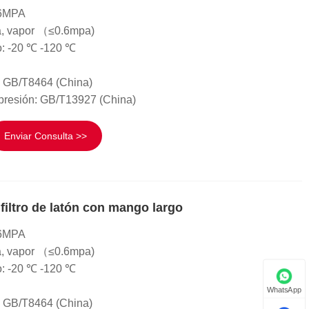
 .6MPA
a, vapor （≤0.6mpa)
o: -20 ℃ -120 ℃
: GB/T8464 (China)
presión: GB/T13927 (China)
Enviar Consulta >>
 filtro de latón con mango largo
 .6MPA
a, vapor （≤0.6mpa)
o: -20 ℃ -120 ℃
WhatsApp
: GB/T8464 (China)