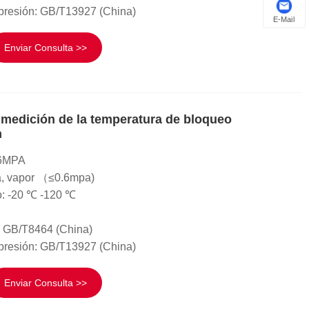
presión: GB/T13927 (China)
E-Mail
Enviar Consulta >>
 medición de la temperatura de bloqueo
n
 .6MPA
a, vapor （≤0.6mpa)
o: -20 ℃ -120 ℃
: GB/T8464 (China)
presión: GB/T13927 (China)
Enviar Consulta >>