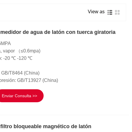
Română
View as
 medidor de agua de latón con tuerca giratoria
 .6MPA
a, vapor （≤0.6mpa)
o: -20 ℃ -120 ℃
: GB/T8464 (China)
presión: GB/T13927 (China)
Enviar Consulta >>
 filtro bloqueable magnético de latón