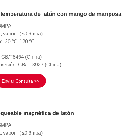
e temperatura de latón con mango de mariposa
 .6MPA
a, vapor （≤0.6mpa)
o: -20 ℃ -120 ℃
: GB/T8464 (China)
presión: GB/T13927 (China)
Enviar Consulta >>
oqueable magnética de latón
 .6MPA
a, vapor （≤0.6mpa)