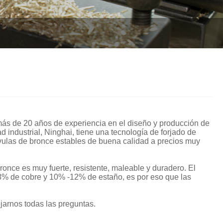
Italiano
Polski
Svenska
Dansk
हिन्दी
Türkçe
ás de 20 años de experiencia en el diseño y producción de
 industrial, Ninghai, tiene una tecnología de forjado de
český
lvulas de bronce estables de buena calidad a precios muy
ελληνικά
bronce es muy fuerte, resistente, maleable y duradero. El
88% de cobre y 10% -12% de estaño, es por eso que las
Latine
Қазақша
ejarnos todas las preguntas.