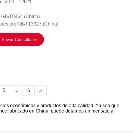
o: -20 ℃ -120 ℃
: GB/T8464 (China)
presión: GB/T13927 (China)
Enviar Consulta >>
5
...
6
»
ecios económicos y productos de alta calidad. Ya sea que
ronce fabricado en China, puede dejarnos un mensaje a