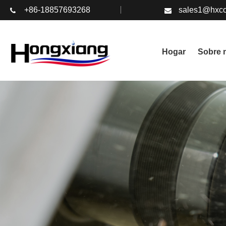
+86-18857693268
sales1@hxco
Hogar
Sobre 