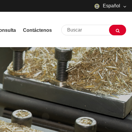
Español
English
onsulta
Contáctenos
русский
Deutsch
Français
Español
العربية
שפה עברית
O'zbek
Português