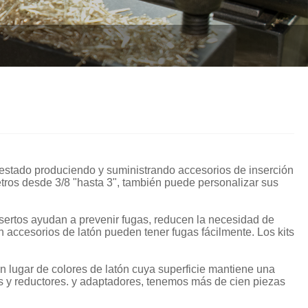
Italiano
Polski
Svenska
Dansk
हिन्दी
Türkçe
 estado produciendo y suministrando accesorios de inserción
tros desde 3/8 "hasta 3", también puede personalizar sus
český
ελληνικά
insertos ayudan a prevenir fugas, reducen la necesidad de
 accesorios de latón pueden tener fugas fácilmente. Los kits
Latine
lugar de colores de latón cuya superficie mantiene una
Қазақша
es y reductores. y adaptadores, tenemos más de cien piezas