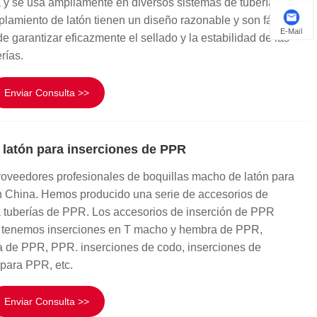
 y se usa ampliamente en diversos sistemas de tuberías.
lamiento de latón tienen un diseño razonable y son fáciles
E-Mail
de garantizar eficazmente el sellado y la estabilidad de las
rías.
Enviar Consulta >>
 latón para inserciones de PPR
roveedores profesionales de boquillas macho de latón para
 China. Hemos producido una serie de accesorios de
a tuberías de PPR. Los accesorios de inserción de PPR
s, tenemos inserciones en T macho y hembra de PPR,
la de PPR, PPR. inserciones de codo, inserciones de
 para PPR, etc.
Enviar Consulta >>