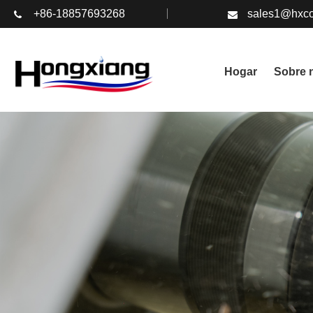
+86-18857693268
sales1@hxco
Hogar
Sobre 