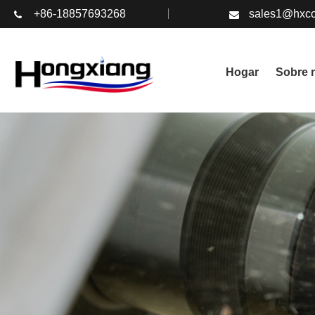
+86-18857693268
sales1@hxco
Hogar
Sobre 