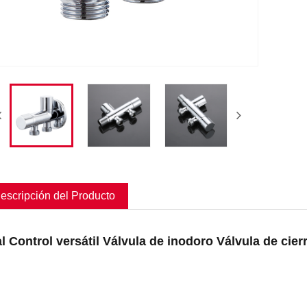
escripción del Producto
l Control versátil Válvula de inodoro Válvula de cier