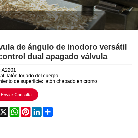
Italiano
Polski
Svenska
Dansk
vula de ángulo de inodoro versátil
control dual apagado válvula
हिन्दी
:A2201
Türkçe
al: latón forjado del cuerpo
miento de superficie: latón chapado en cromo
český
Enviar Consulta
ελληνικά
acebook
X
WhatsApp
Pinterest
LinkedIn
Share
Latine
Қазақша