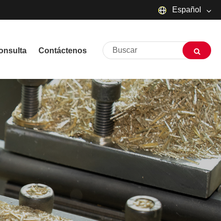
Español
English
onsulta
Contáctenos
русский
Deutsch
Français
Español
العربية
שפה עברית
O'zbek
Português