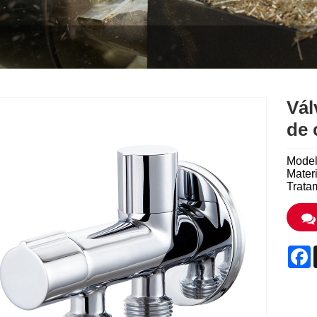
Vál
de 
Model
Materi
Trata
F