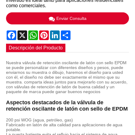
invertido es ideal tanto para aplicaciones residenciales
como comerciales.
Enviar Consulta
Facebook
X
WhatsApp
Pinterest
LinkedIn
Share
Descripción del Producto
Nuestra válvula de retención oscilante de latón con sello EPDM
se puede personalizar con diferentes diseños y pesos, puede
enviarnos su muestra o dibujo, haremos el diseño para usted
con él, el diseño no debe ser exactamente el mismo que su
muestra. comparta ideas juntos para mejorarlo con su acuerdo,
con válvulas de retención de latón de buena calidad y un
paquete de marca puede ganar buenos negocios
Aspectos destacados de la válvula de
retención oscilante de latón con sello de EPDM
200 psi WOG (agua, petróleo, gas)
Fabricado en latón de alta calidad para aplicaciones de agua
potable.
La puerta batiente evita el reflujo hacia el sistema de agua