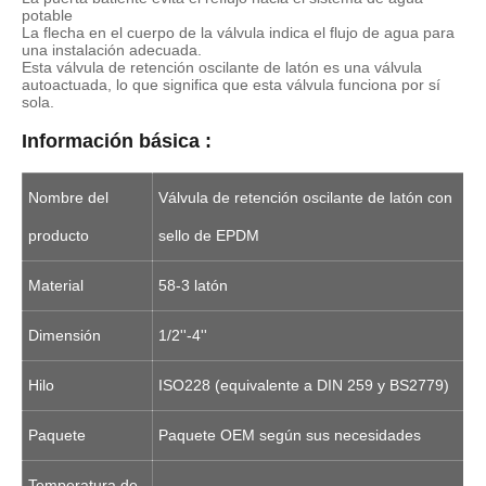
potable
La flecha en el cuerpo de la válvula indica el flujo de agua para
una instalación adecuada.
Esta válvula de retención oscilante de latón es una válvula
autoactuada, lo que significa que esta válvula funciona por sí
sola.
Información básica :
Nombre del
Válvula de retención oscilante de latón con
producto
sello de EPDM
Material
58-3 latón
Dimensión
1/2''-4''
Hilo
ISO228 (equivalente a DIN 259 y BS2779)
Paquete
Paquete OEM según sus necesidades
Temperatura de