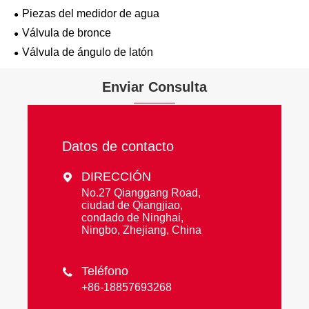
Piezas del medidor de agua
Válvula de bronce
Válvula de ángulo de latón
Enviar Consulta
Datos de contacto
DIRECCIÓN

No.27 Qianggang Road,
ciudad de Qiangjiao,
condado de Ninghai,
Ningbo, Zhejiang, China
Teléfono

+86-18857693268