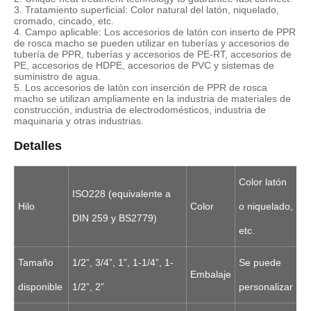
3. Tratamiento superficial: Color natural del latón, niquelado,
cromado, cincado, etc.
4. Campo aplicable: Los accesorios de latón con inserto de PPR
de rosca macho se pueden utilizar en tuberías y accesorios de
tubería de PPR, tuberías y accesorios de PE-RT, accesorios de
PE, accesorios de HDPE, accesorios de PVC y sistemas de
suministro de agua.
5. Los accesorios de latón con inserción de PPR de rosca
macho se utilizan ampliamente en la industria de materiales de
construcción, industria de electrodomésticos, industria de
maquinaria y otras industrias.
Detalles
Color latón
ISO228 (equivalente a
Hilo
Color
o niquelado,
DIN 259 y BS2779)
etc.
Tamaño
1/2”, 3/4”, 1”, 1-1/4”, 1-
Se puede
Embalaje
disponible
1/2”, 2”
personalizar