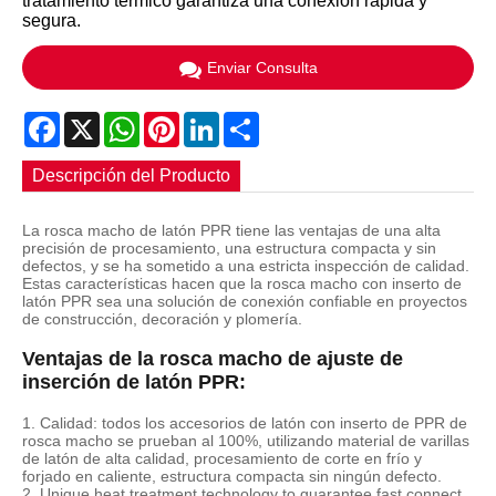
tratamiento térmico garantiza una conexión rápida y
segura.
Enviar Consulta
Facebook
X
WhatsApp
Pinterest
LinkedIn
Share
Descripción del Producto
La rosca macho de latón PPR tiene las ventajas de una alta
precisión de procesamiento, una estructura compacta y sin
defectos, y se ha sometido a una estricta inspección de calidad.
Estas características hacen que la rosca macho con inserto de
latón PPR sea una solución de conexión confiable en proyectos
de construcción, decoración y plomería.
Ventajas de la rosca macho de ajuste de
inserción de latón PPR:
1. Calidad: todos los accesorios de latón con inserto de PPR de
rosca macho se prueban al 100%, utilizando material de varillas
de latón de alta calidad, procesamiento de corte en frío y
forjado en caliente, estructura compacta sin ningún defecto.
2. Unique heat treatment technology to guarantee fast connect.