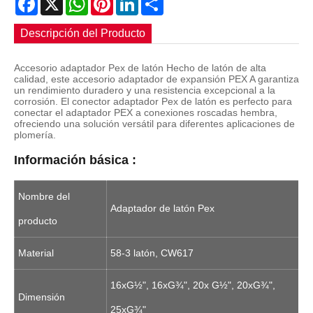
Descripción del Producto
Accesorio adaptador Pex de latón Hecho de latón de alta
calidad, este accesorio adaptador de expansión PEX A garantiza
un rendimiento duradero y una resistencia excepcional a la
corrosión. El conector adaptador Pex de latón es perfecto para
conectar el adaptador PEX a conexiones roscadas hembra,
ofreciendo una solución versátil para diferentes aplicaciones de
plomería.
Información básica :
Nombre del
Adaptador de latón Pex
producto
Material
58-3 latón, CW617
16xG½", 16xG¾", 20x G½", 20xG¾",
Dimensión
25xG¾"