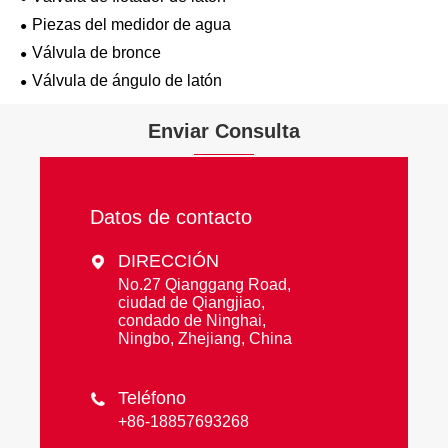
Piezas del medidor de agua
Válvula de bronce
Válvula de ángulo de latón
Enviar Consulta
Datos de contacto
DIRECCIÓN

No.27 Qianggang Road,
ciudad de Qiangjiao,
condado de Ninghai,
Ningbo, Zhejiang, China
Teléfono

+86-18857693268