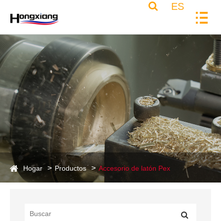
ES
Hogar
Productos
Accesorio de latón Pex