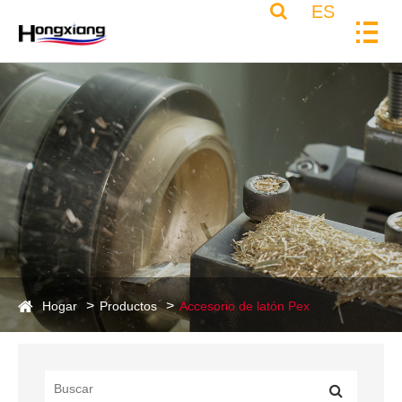
ES
Hogar
Productos
Accesorio de latón Pex