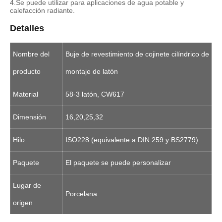
4.Se puede utilizar para aplicaciones de agua potable y
calefacción radiante.
Detalles
Nombre del
Buje de revestimiento de cojinete cilíndrico de
producto
montaje de latón
Material
58-3 latón, CW617
Dimensión
16,20,25,32
Hilo
ISO228 (equivalente a DIN 259 y BS2779)
Paquete
El paquete se puede personalizar
Lugar de
Porcelana
origen