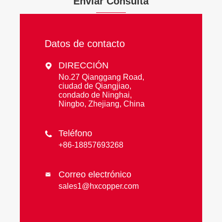
Enviar Consulta
Datos de contacto
DIRECCIÓN

No.27 Qianggang Road,
ciudad de Qiangjiao,
condado de Ninghai,
Ningbo, Zhejiang, China
Teléfono

+86-18857693268
Correo electrónico

sales1@hxcopper.com