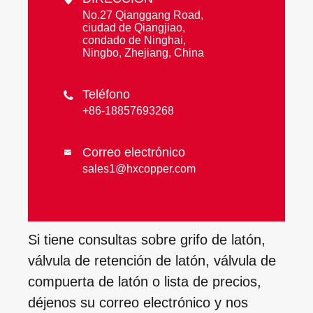
No.27 Qianggang Road,
ciudad de Qiangjiao,
condado de Ninghai,
Ningbo, Zhejiang, China
Teléfono

+86-18857693268
Correo electrónico

sales1@hxcopper.com
Si tiene consultas sobre grifo de latón,
válvula de retención de latón, válvula de
compuerta de latón o lista de precios,
déjenos su correo electrónico y nos