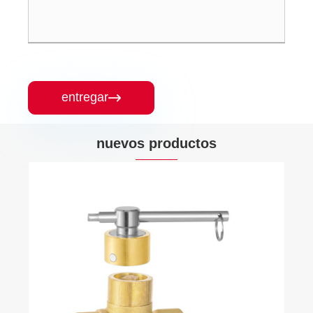
entregar

nuevos productos
Accesorios de latón Pex Conexión en T
reductora
Ver más >>