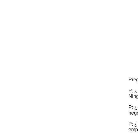
Preg
P: ¿
Ning
P: ¿
nego
P: ¿
empu