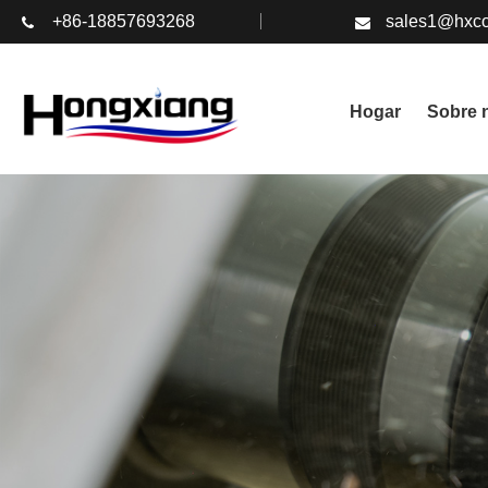
+86-18857693268
sales1@hxco
Hogar
Sobre 