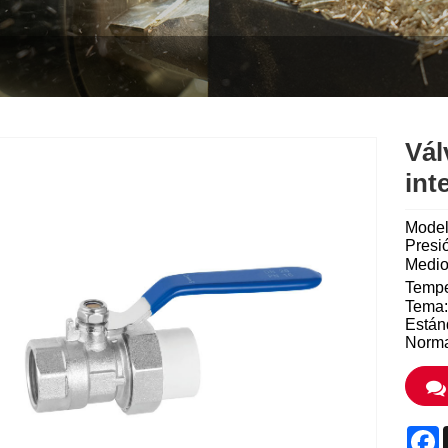
Vál
int
Mode
Presi
Medio
Tempe
Tema:
Están
Norma
F