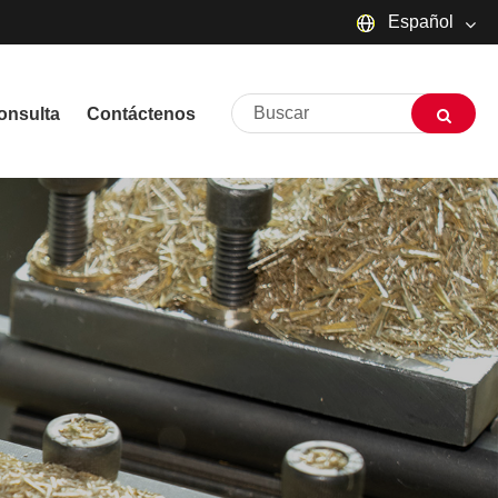
Español
English
onsulta
Contáctenos
русский
Deutsch
Français
Español
العربية
שפה עברית
O'zbek
Português