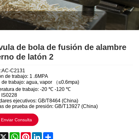
Italiano
Polski
Svenska
Dansk
vula de bola de fusión de alambre
erno de latón 2
हिन्दी
l:AC-C2131
Türkçe
ón de trabajo: 1 .6MPA
 de trabajo: agua, vapor （≤0.6mpa)
český
ratura de trabajo: -20 ℃ -120 ℃
 IS0228
ελληνικά
dares ejecutivos: GB/T8464 (China)
s de prueba de presión: GB/T13927 (China)
Latine
Enviar Consulta
Қазақша
acebook
X
WhatsApp
Pinterest
LinkedIn
Share